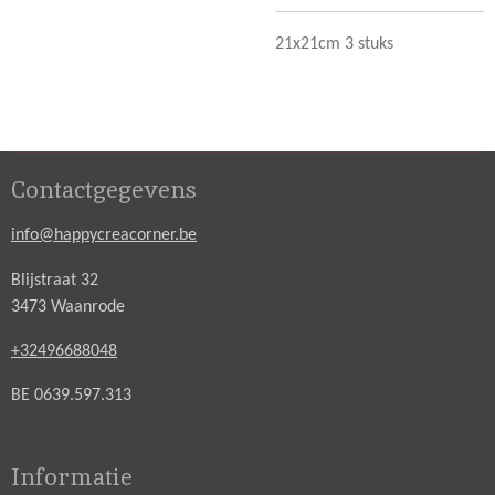
21x21cm 3 stuks
Contactgegevens
info@happycreacorner.be
Blijstraat 32
3473 Waanrode
+32496688048
BE 0639.597.313
Informatie