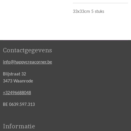
33x33cm 5 stuks
Contactgegevens
info@happycreacorner.be
Blijstraat 32
3473 Waanrode
+32496688048
BE 0639.597.313
Informatie