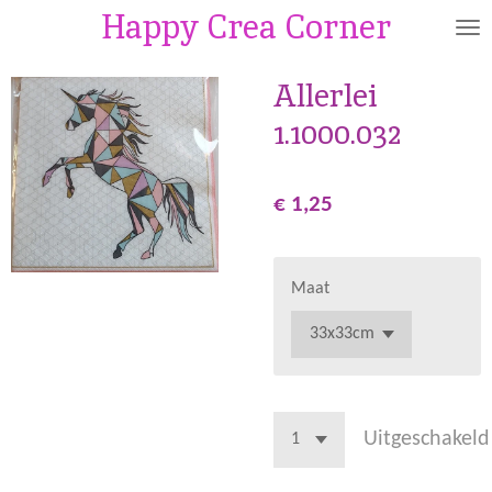
Happy Crea Corner
Ga
direct
naar
Allerlei
de
1.1000.032
hoofdinhoud
€ 1,25
Maat
Uitgeschakeld