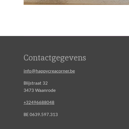
Contactgegevens
info@happycreacorner.be
Blijstraat 32
3473 Waanrode
+32496688048
BE 0639.597.313