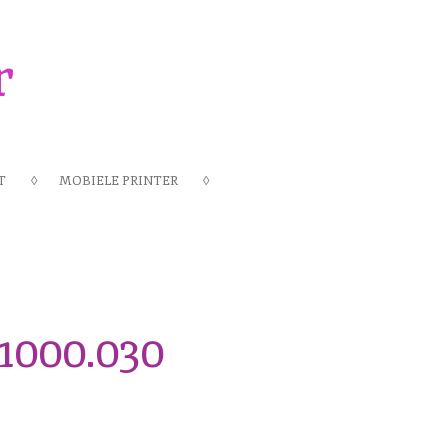
r
T
MOBIELE PRINTER
.1000.030