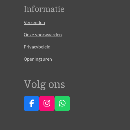
Informatie
Verzenden
Onze voorwaarden
Privacybeleid
Openingsuren
Volg ons
F
I
W
a
n
h
c
s
a
e
t
t