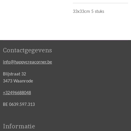
33x33cm 5 stuks
Contactgegevens
info@happycreacorner.be
Blijstraat 32
3473 Waanrode
+32496688048
BE 0639.597.313
Informatie