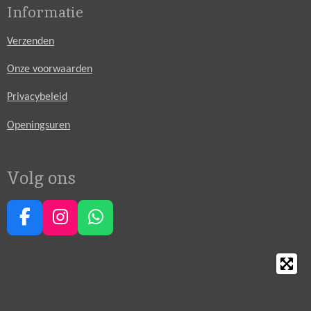
Informatie
Verzenden
Onze voorwaarden
Privacybeleid
Openingsuren
Volg ons
F
I
W
a
n
h
c
s
a
e
t
t
b
a
s
o
g
A