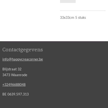
33x33cm 5 stuks
Contactgegevens
info@happycreacorner.be
Blijstraat 32
3473 Waanrode
+32496688048
BE 0639.597.313