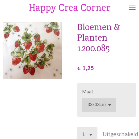
Happy Crea Corner
Ga
direct
naar
Bloemen &
de
Planten
hoofdinhoud
1.200.085
€ 1,25
Maat
Uitgeschakeld