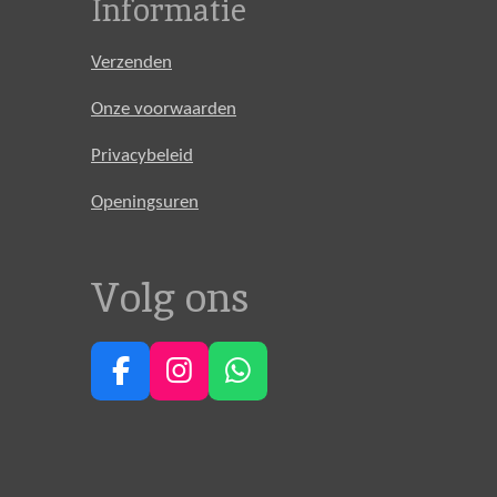
Informatie
Verzenden
Onze voorwaarden
Privacybeleid
Openingsuren
Volg ons
F
I
W
a
n
h
c
s
a
e
t
t
b
a
s