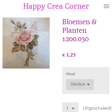
Happy Crea Corner
Ga
direct
naar
Bloemen &
de
Planten
hoofdinhoud
1.200.030
€ 1,25
Maat
Uitgeschakeld