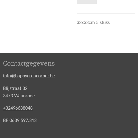
33x33cm 5 stuks
Contactgegevens
info@happycreacorner.be
Blijstraat 32
3473 Waanrode
+32496688048
BE 0639.597.313