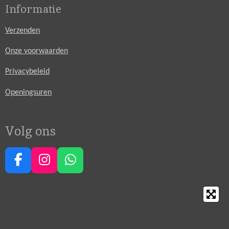
Informatie
Verzenden
Onze voorwaarden
Privacybeleid
Openingsuren
Volg ons
F
I
W
a
n
h
c
s
a
e
t
t
b
a
s
o
g
A