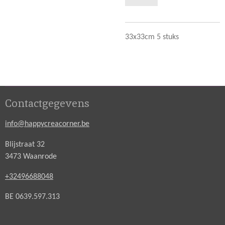
33x33cm 5 stuks
Contactgegevens
info@happycreacorner.be
Blijstraat 32
3473 Waanrode
+32496688048
BE 0639.597.313