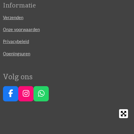
Informatie
Verzenden
Onze voorwaarden
Privacybeleid
Openingsuren
Volg ons
F
I
W
a
n
h
c
s
a
e
t
t
b
a
s
o
g
A