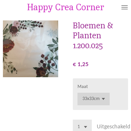
Happy Crea Corner
Ga
direct
naar
Bloemen &
de
Planten
hoofdinhoud
1.200.025
€ 1,25
Maat
Uitgeschakeld