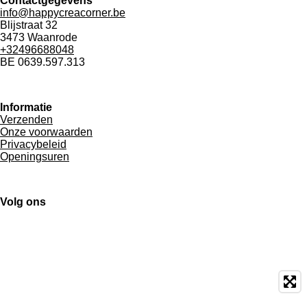
Contactgegevens
info@happycreacorner.be
Blijstraat 32
3473 Waanrode
+32496688048
BE 0639.597.313
Informatie
Verzenden
Onze voorwaarden
Privacybeleid
Openingsuren
Volg ons
F
I
W
a
n
h
c
s
a
e
t
t