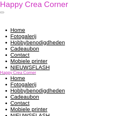
Happy Crea Corner
Ga
direct
naar
de
hoofdinhoud
Home
Fotogalerij
Hobbybenodigdheden
Cadeaubon
Contact
Mobiele printer
NIEUWSFLASH
Happy Crea Corner
Home
Fotogalerij
Hobbybenodigdheden
Cadeaubon
Contact
Mobiele printer
NIEUWSFLASH