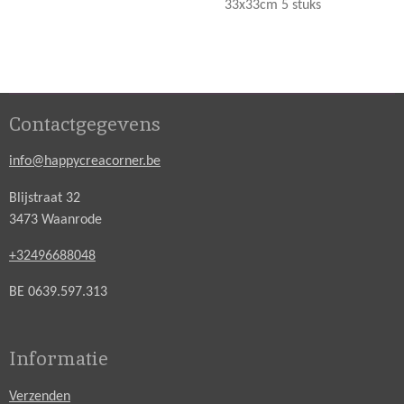
33x33cm 5 stuks
Contactgegevens
info@happycreacorner.be
Blijstraat 32
3473 Waanrode
+32496688048
BE 0639.597.313
Informatie
Verzenden