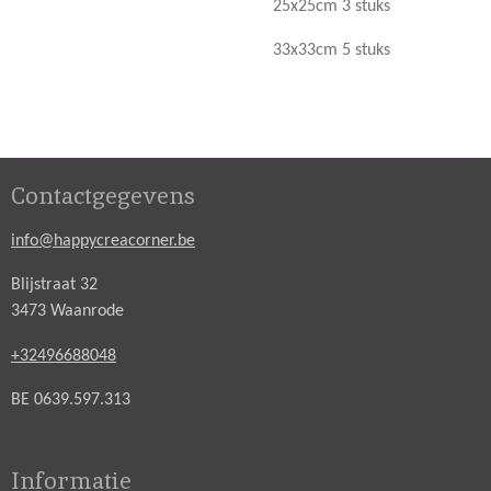
25x25cm 3 stuks
33x33cm 5 stuks
Contactgegevens
info@happycreacorner.be
Blijstraat 32
3473 Waanrode
+32496688048
BE 0639.597.313
Informatie