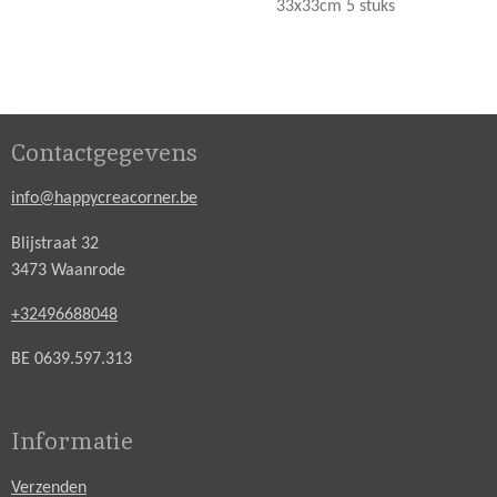
33x33cm 5 stuks
Contactgegevens
info@happycreacorner.be
Blijstraat 32
3473 Waanrode
+32496688048
BE 0639.597.313
Informatie
Verzenden