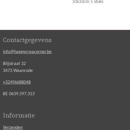
33x33cm 5 stuks
Contactgegevens
info@happycreacorner.be
Blijstraat 32
3473 Waanrode
+32496688048
BE 0639.597.313
Informatie
Verzenden