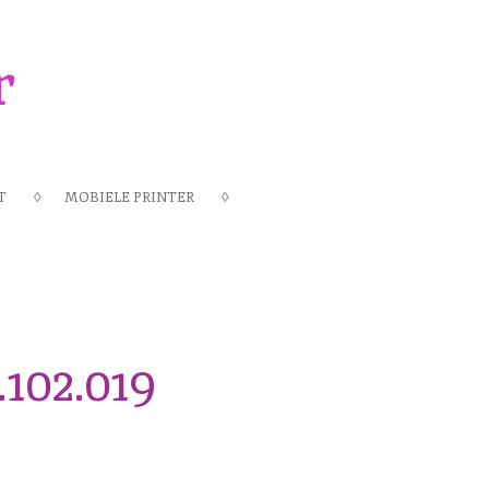
r
T
MOBIELE PRINTER
102.019