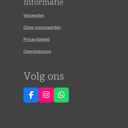
Informatie
Verzenden
Onze voorwaarden
Privacybeleid
Openingsuren
Volg ons
F
I
W
a
n
h
c
s
a
e
t
t
b
a
s