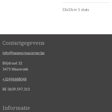
33x33cm 5 stuks
Contactgegevens
info@happycreacorner.be
Blijstraat 32
3473 Waanrode
+32496688048
BE 0639.597.313
Informatie