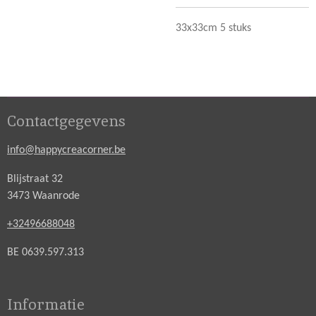
33x33cm 5 stuks
Contactgegevens
info@happycreacorner.be
Blijstraat 32
3473 Waanrode
+32496688048
BE 0639.597.313
Informatie