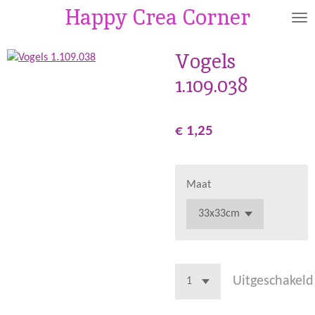
Happy Crea Corner
Ga
direct
naar
Vogels
de
1.109.038
hoofdinhoud
€ 1,25
Maat
Uitgeschakeld