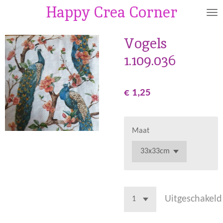
Happy Crea Corner
Ga
direct
naar
Vogels
de
1.109.036
hoofdinhoud
€ 1,25
Maat
Uitgeschakeld