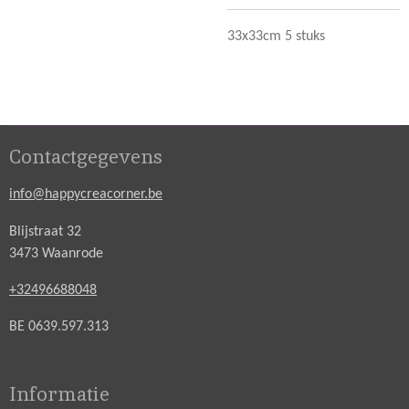
33x33cm 5 stuks
Contactgegevens
info@happycreacorner.be
Blijstraat 32
3473 Waanrode
+32496688048
BE 0639.597.313
Informatie