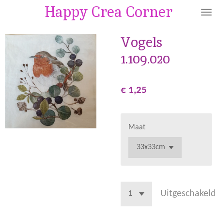
Happy Crea Corner
Ga
direct
naar
Vogels
de
1.109.020
hoofdinhoud
€ 1,25
Maat
Uitgeschakeld