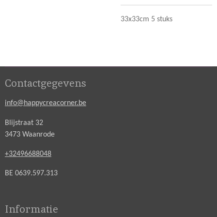
33x33cm 5 stuks
Contactgegevens
info@happycreacorner.be
Blijstraat 32
3473 Waanrode
+32496688048
BE 0639.597.313
Informatie