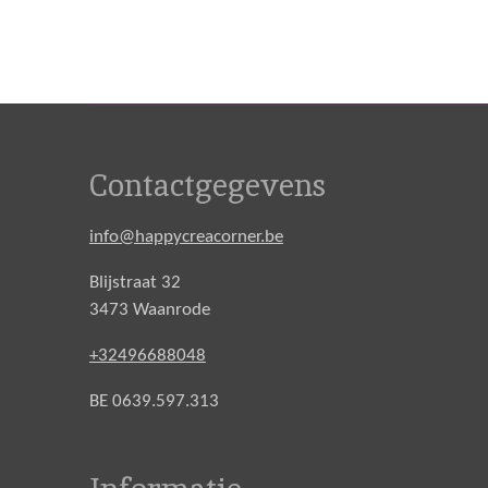
Contactgegevens
info@happycreacorner.be
Blijstraat 32
3473 Waanrode
+32496688048
BE 0639.597.313