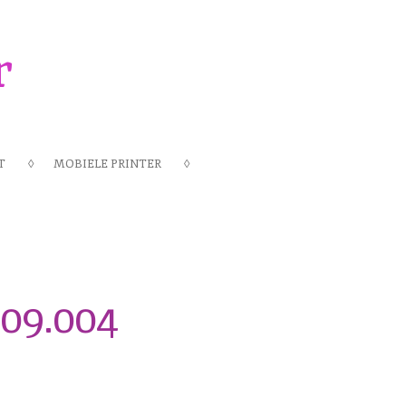
r
T
MOBIELE PRINTER
109.004