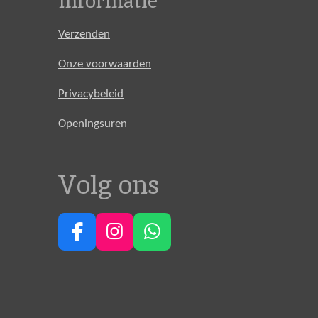
Informatie
Verzenden
Onze voorwaarden
Privacybeleid
Openingsuren
Volg ons
F
I
W
a
n
h
c
s
a
e
t
t
b
a
s