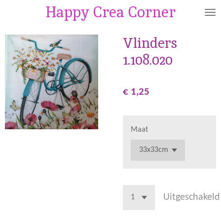
Happy Crea Corner
Ga
direct
naar
Vlinders
de
1.108.020
hoofdinhoud
€ 1,25
Maat
Uitgeschakeld