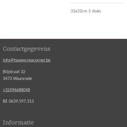
33x33cm 5 stuks
Contactgegevens
info@happycreacorner.be
Blijstraat 32
3473 Waanrode
+32496688048
BE 0639.597.313
Informatie