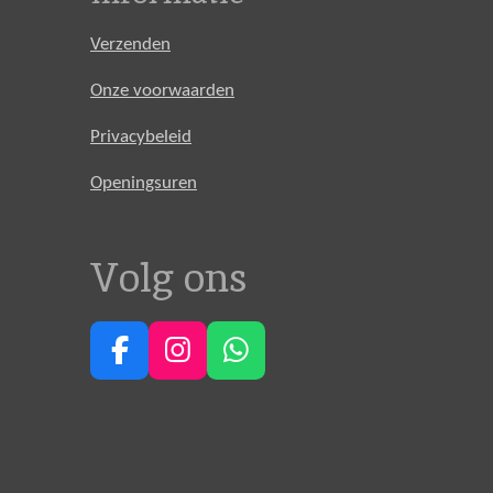
Verzenden
Onze voorwaarden
Privacybeleid
Openingsuren
Volg ons
F
I
W
a
n
h
c
s
a
e
t
t
b
a
s