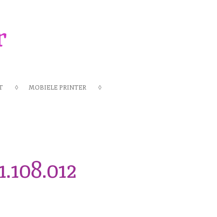
r
T
MOBIELE PRINTER
.108.012