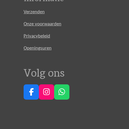
Verzenden
Onze voorwaarden
Privacybeleid
Openingsuren
Volg ons
F
I
W
a
n
h
c
s
a
e
t
t
b
a
s