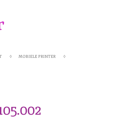
r
T
MOBIELE PRINTER
105.002