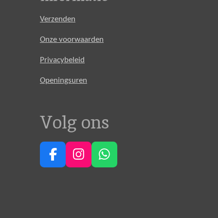
Verzenden
Onze voorwaarden
Privacybeleid
Openingsuren
Volg ons
F
I
W
a
n
h
c
s
a
e
t
t
b
a
s