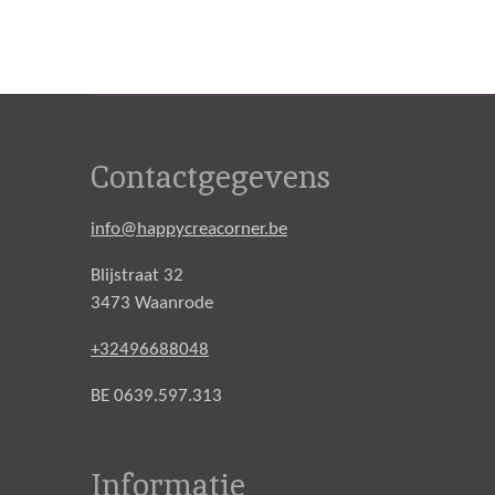
Contactgegevens
info@happycreacorner.be
Blijstraat 32
3473 Waanrode
+32496688048
BE 0639.597.313
Informatie