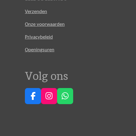
Verzenden
Onze voorwaarden
Privacybeleid
Openingsuren
Volg ons
F
I
W
a
n
h
c
s
a
e
t
t
b
a
s