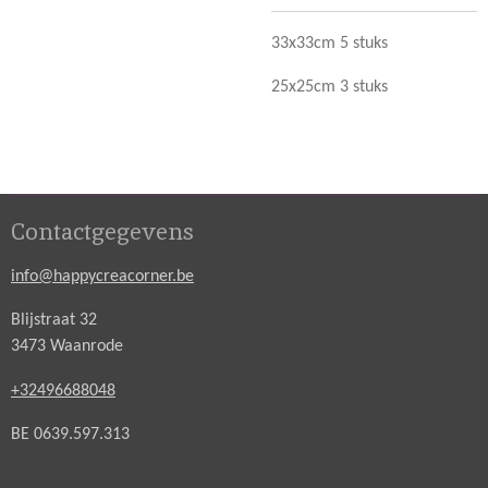
33x33cm 5 stuks
25x25cm 3 stuks
Contactgegevens
info@happycreacorner.be
Blijstraat 32
3473 Waanrode
+32496688048
BE 0639.597.313