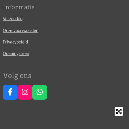
Informatie
Verzenden
Onze voorwaarden
Privacybeleid
Openingsuren
Volg ons
F
I
W
a
n
h
c
s
a
e
t
t
b
a
s