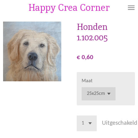
Happy Crea Corner
Ga
direct
naar
Honden
de
1.102.005
hoofdinhoud
€ 0,60
Maat
Uitgeschakeld