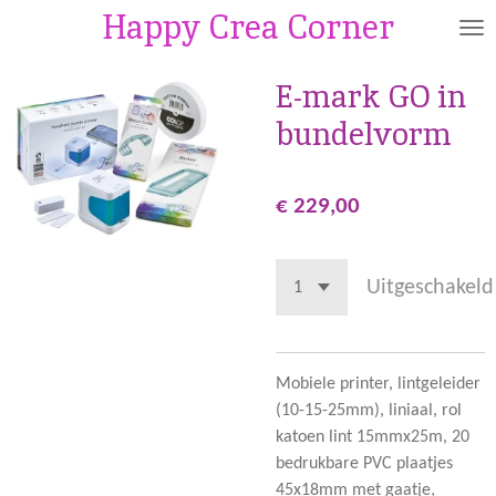
Happy Crea Corner
Ga
direct
naar
E-mark GO in
de
bundelvorm
hoofdinhoud
€ 229,00
Uitgeschakeld
Mobiele printer, lintgeleider
(10-15-25mm), liniaal, rol
katoen lint 15mmx25m, 20
bedrukbare PVC plaatjes
45x18mm met gaatje,