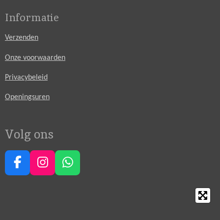
Informatie
Verzenden
Onze voorwaarden
Privacybeleid
Openingsuren
Volg ons
F
I
W
a
n
h
c
s
a
e
t
t
b
a
s