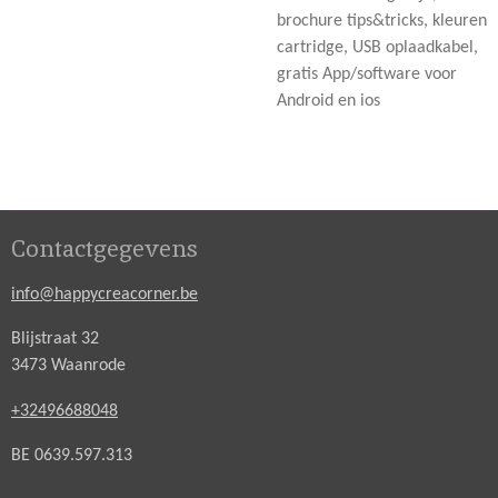
brochure tips&tricks, kleuren
cartridge, USB oplaadkabel,
gratis App/software voor
Android en ios
Contactgegevens
info@happycreacorner.be
Blijstraat 32
3473 Waanrode
+32496688048
BE 0639.597.313