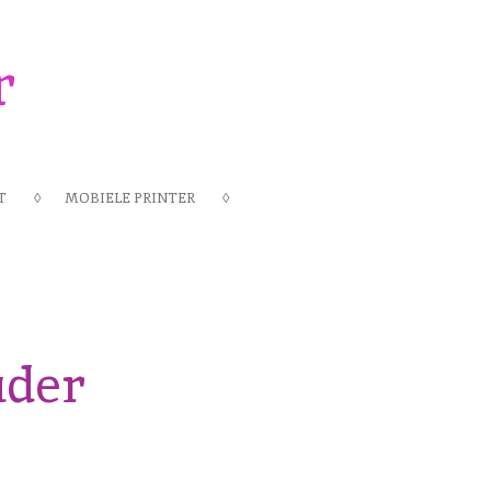
r
T
MOBIELE PRINTER
uder