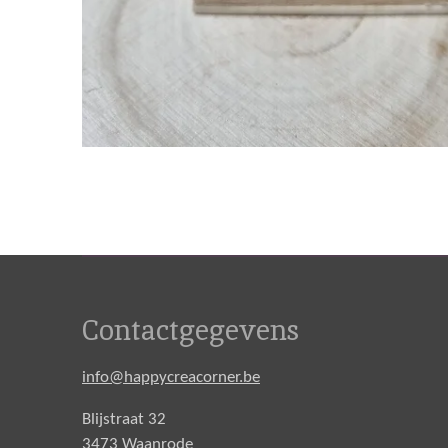
Contactgegevens
info@happycreacorner.be
Blijstraat 32
3473 Waanrode