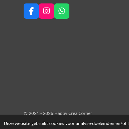
F
I
W
a
n
h
c
s
a
e
t
t
b
a
s
o
g
A
o
r
p
k
a
p
m
© 2021 - 2026 Happy Crea Corner
Deze website gebruikt cookies voor analyse-doeleinden en/of h