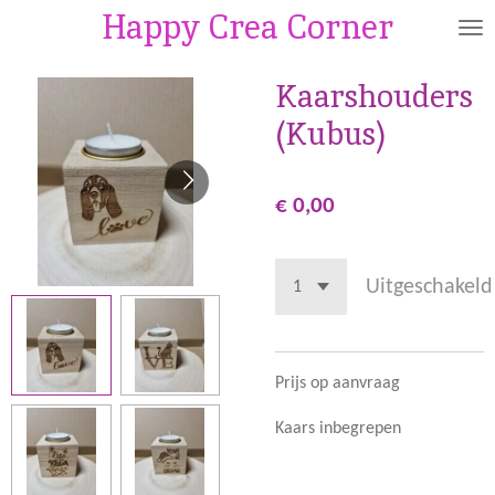
Happy Crea Corner
Ga
direct
naar
Kaarshouders
de
(Kubus)
hoofdinhoud
€ 0,00
Uitgeschakeld
Prijs op aanvraag
Kaars inbegrepen