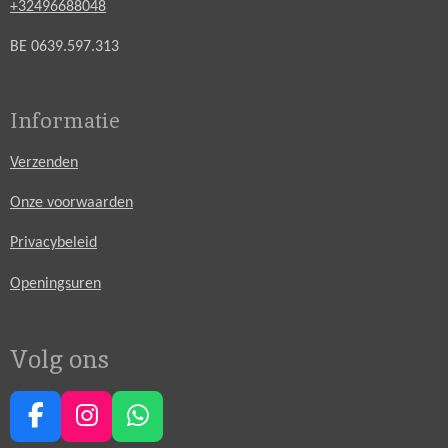
+32496688048
BE 0639.597.313
Informatie
Verzenden
Onze voorwaarden
Privacybeleid
Openingsuren
Volg ons
F
I
W