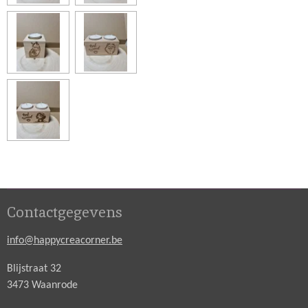
Contactgegevens
info@happycreacorner.be
Blijstraat 32
3473 Waanrode